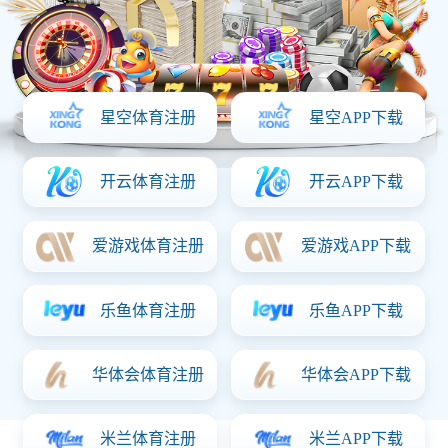
首页
/
体育热点
/ 正文